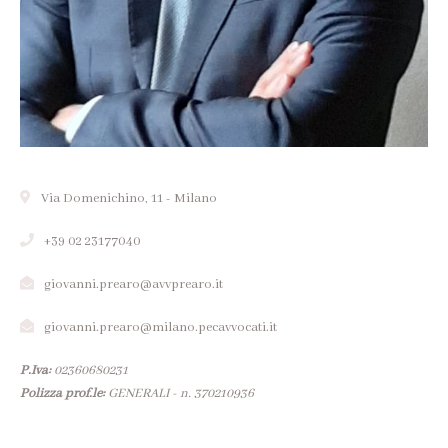
Via Domenichino, 11 - Milano
+39 02 23177040
giovanni.prearo@avvprearo.it
giovanni.prearo@milano.pecavvocati.it
P.Iva:
02360680231
Polizza prof.le:
GENERALI - n. 370210936