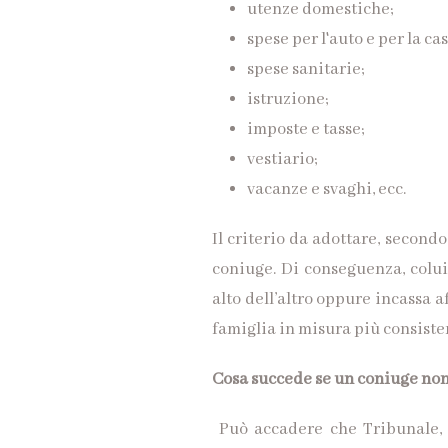
utenze domestiche;
spese per l'auto e per la cas
spese sanitarie;
istruzione;
imposte e tasse;
vestiario;
vacanze e svaghi, ecc.
Il criterio da adottare, second
coniuge. Di conseguenza, colu
alto dell’altro oppure incassa a
famiglia in misura più consiste
Cosa succede se un coniuge non
Può accadere che Tribunale, s