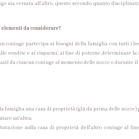
go sia versata all’altro, questo secondo quanto disciplinato 
ri elementi da considerare?
 coniuge partecipa ai bisogni della famiglia con tutti i be
 alle rendite e ai risparmi, al fine di poterne determinare 
tuati da ciascun coniuge al momento delle nozze o durante i
a famiglia una casa di proprietà (già da prima delle nozze) p
tare un'altra;
tturazione sulla casa di proprietà dell'altro coniuge al fi