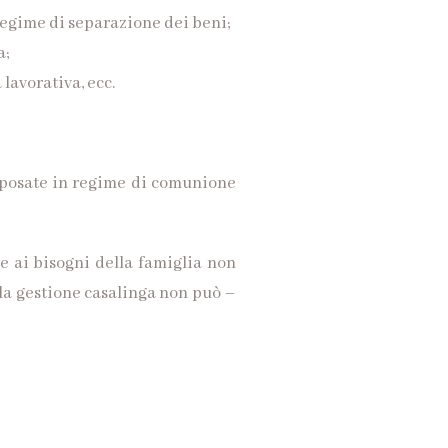
 regime di separazione dei beni;
a;
 lavorativa, ecc.
 sposate in regime di comunione
re ai bisogni della famiglia non
ella gestione casalinga non può –