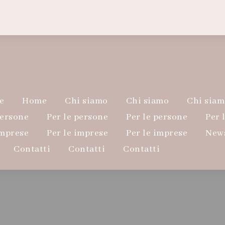
e
Home
Chi siamo
Chi siamo
Chi siam
persone
Per le persone
Per le persone
Per 
imprese
Per le imprese
Per le imprese
New
Contatti
Contatti
Contatti