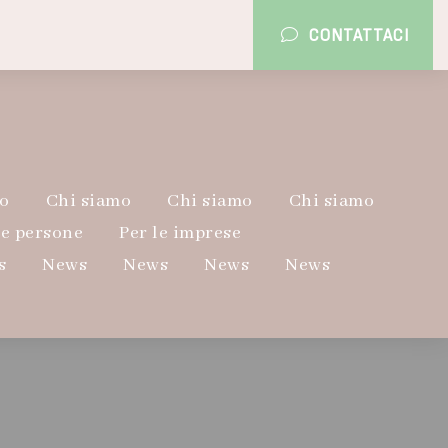
CONTATTACI
o
Chi siamo
Chi siamo
Chi siamo
le persone
Per le imprese
s
News
News
News
News